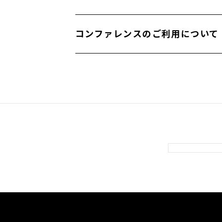
mastrum_sales@jeki.co.jp
OIMACHI TRACKS BUSINESS TOWER 
コンファレンスのご利用について​
https://www.jebl.co.jp/building/oimachi-
ステーションコンファレンス大井町
https://kawasaki.tstc.jp/cgi-bin/oimachi