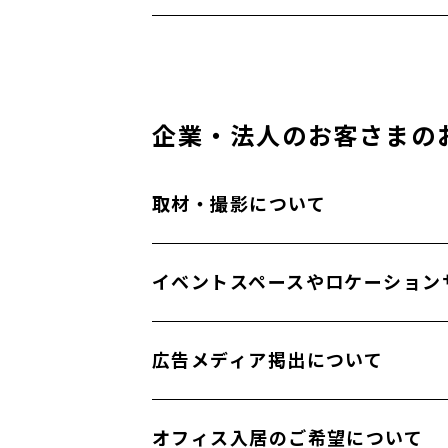
OIMACHI TRACKS RESIDENCE 公式ホー
https://www.oimachi-tracks-residence.jp
企業・法人のお客さまの
取材・撮影について
OIMACHI TRACKSまちびらきPR事務局
イベントスペースやロケーション
oimachitracks_pr@ssu.co.jp
一般社団法人大井町トラックスエリアマネジ
広告メディア掲出について
https://www.oi-tracks-am.or.jp/
株式会社ジェイアール東日本企画 MASTR
オフィス入居のご希望について