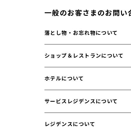
一般のお客さまの
お問い
落とし物・お忘れ物について
OIMACHI TRACKS 防災センター
ショップ＆レストランについて
TEL
03-6303-7140
アトレが運営するショップ＆レストラン​に
ホテルについて
https://www.atre.co.jp/inquiry/tracks/fo
※夜間、土日祝日にお問合せいただいた場合
ホテルメトロポリタン大井町トラックス（
サービスレジデンスについて
※ご返信に2～3営業日かかる場合がござい
TEL
03-6903-1122
い。
https://oimachi-tracks.metropolitan.jp/c
オークウッド大井町トラックス東京 公式
レジデンスについて
https://www.discoverasr.com/ja/oakwoo