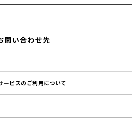
ムページ
/
お問い合わせ先
（株式会社サニーサイドアップ内）
サービスのご利用について
メント
UM推進センターセールスチーム