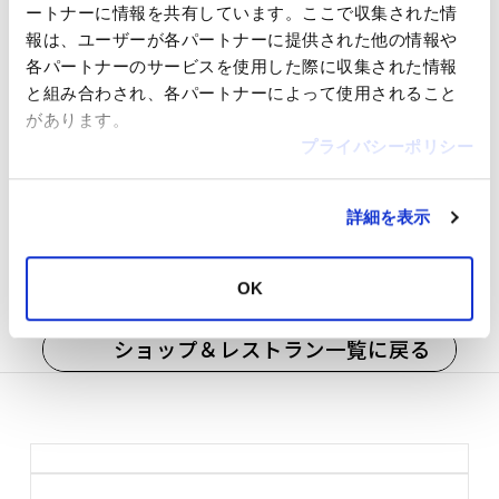
ートナーに情報を共有しています。ここで収集された情
予約
可
報は、ユーザーが各パートナーに提供された他の情報や
平均予算
昼 ￥2,000～￥2,999
各パートナーのサービスを使用した際に収集された情報
夜 ￥2,000～￥2,999
と組み合わされ、各パートナーによって使用されること
があります。
駐車場
サービス無
プライバシーポリシー
決済方法
クレジットカード／交通系電子マネー
／バーコード決済／電子マネー／商品
詳細を表示
券
TAX FREE
対象外
OK
JRE POINT
対象
ショップ＆レストラン一覧に戻る