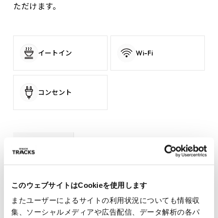
ただけます。
イートイン
Wi-Fi
コンセント
営業時間
8:00ｰ22:00
電話番号
03-6303-7524
席タイプ
個室 予約可
このウェブサイトはCookieを使用します
時間帯
早朝（11時前から入店可） 昼（11時以
またユーザーによるサイトの利用状況についても情報収
降） 夜（17時以降）
集、ソーシャルメディアや広告配信、データ解析の各パ