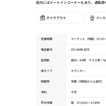
店内にはイートインコーナーもあり、通勤途
テイクアウト
イート
営業時間
マーケット（物販）10:00ｰ21
電話番号
03-6698-8215
座席数
店内：49席 テラス席：16
席タイプ
カウンター
時間帯
早朝（11時前から入店可） 
予約
不可
平均予算
昼 ￥1,000～￥1,999