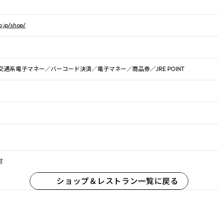
.jp/shop/
通系電子マネー／バーコード決済／電子マネー／商品券／JRE POINT
可
ショップ＆レストラン一覧に戻る