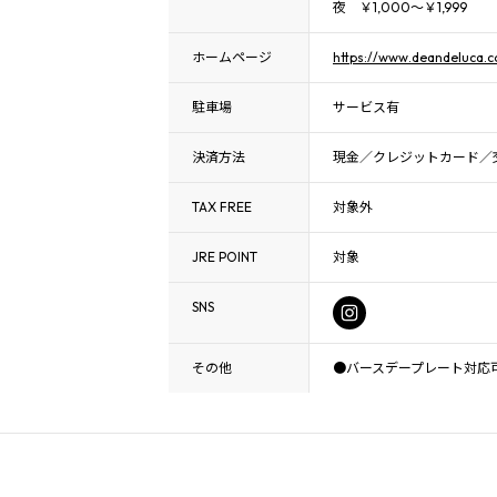
夜 ￥1,000～￥1,999
ホームページ
https://www.deandeluca.co
駐車場
サービス有
決済方法
現金／クレジットカード／交
TAX FREE
対象外
JRE POINT
対象
SNS
その他
●バースデープレート対応